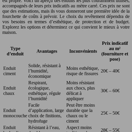
est propre. Voici un aperçu des enduits les plus couramment utilisés,
accompagnés de leurs prix indicatifs au mètre carré. Ces prix ne sont
que des estimations, mais ils vous donneront une première idée de la
fourchette de coûts à prévoir. Le choix du revêtement dépendra de
vos besoins en termes d’esthétique, de protection et de budget.
Explorez les options et déterminez ce qui convient le mieux à votre
maison.
Prix indicatif
Type
au m²
Avantages
Inconvénients
d’enduit
(fourniture et
pose)
Solide, résistant à
Enduit
Moins esthétique,
l’humidité,
20€ – 40€
ciment
risque de fissures
économique
Respirant,
Moins résistant
Enduit
écologique,
aux chocs, plus
30€ – 60€
chaux
esthétique, régule
délicat à
l’humidité
appliquer
Facile
Peut être moins
Enduit
d’application, large
durable que la
25€ – 50€
monocouche
choix de finitions,
chaux ou le
hydrofuge
ciment
Enduit
Résistant à l’eau,
Aspect moins
28€ – 55€